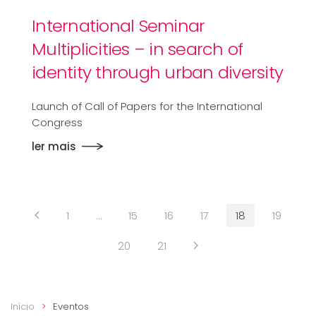
International Seminar
Multiplicities – in search of
identity through urban diversity
Launch of Call of Papers for the International
Congress
ler mais
1
…
15
16
17
18
19
20
21
Início
Eventos