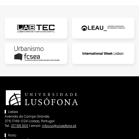
Lisboa
Avenida do Campo Grande,
376 1749-024 Lisboa, Portugal
Tel.:
| email:
217 515 500
info.cul@ulusofona.pt
Porto