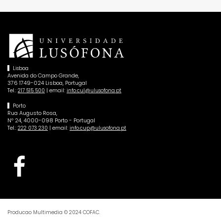
Lisboa
Avenida do Campo Grande,
376 1749-024 Lisboa, Portugal
Tel.:
| email:
217 515 500
info.cul@ulusofona.pt
Porto
Rua Augusto Rosa,
Nº 24, 4000-098 Porto - Portugal
Tel.:
| email:
222 073 230
info.cup@ulusofona.pt
Producao Multimedia © 2024 COFAC.