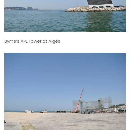
Byrne’s APL Tower at Algés